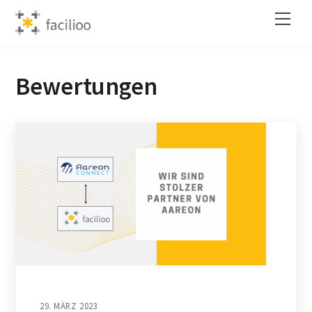
Skip
Back
Men
to
To
content
Top
Bewertungen
29. MÄRZ 2023