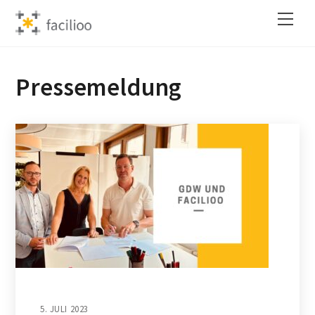
Skip
Back
Men
to
To
content
Top
Pressemeldung
5. JULI 2023