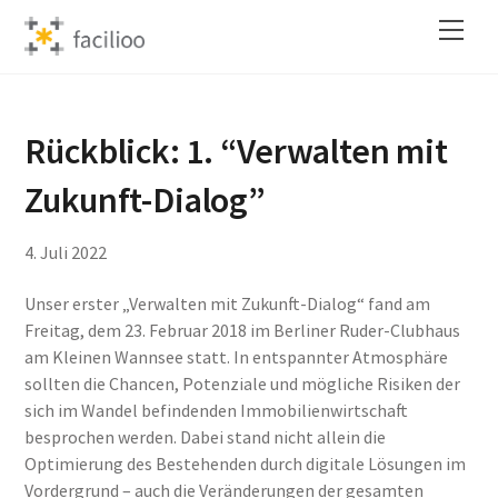
Skip
Back
Men
to
To
content
Top
Rückblick: 1. “Verwalten mit
Zukunft-Dialog”
4
.
Juli
2022
Unser erster „Verwalten mit Zukunft-Dialog“ fand am
Freitag, dem 23. Februar 2018 im Berliner Ruder-Clubhaus
am Kleinen Wannsee statt. In entspannter Atmosphäre
sollten die Chancen, Potenziale und mögliche Risiken der
sich im Wandel befindenden Immobilienwirtschaft
besprochen werden. Dabei stand nicht allein die
Optimierung des Bestehenden durch digitale Lösungen im
Vordergrund – auch die Veränderungen der gesamten