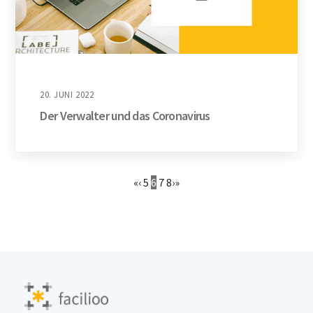
20. JUNI 2022
Der Verwalter und das Coronavirus
«
‹
5
6
7
8
›
»