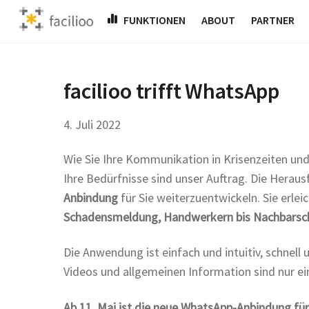
Skip
FUNKTIONEN
ABOUT
PARTNER
to
content
facilioo trifft WhatsApp
4
.
Juli
2022
Wie Sie Ihre Kommunikation in Krisenzeiten und
Ihre Bedürfnisse sind unser Auftrag. Die Hera
Anbindung
für Sie weiterzuentwickeln. Sie erl
Schadensmeldung, Handwerkern bis Nachbarscha
Die Anwendung ist einfach und intuitiv, schnell
Videos und allgemeinen Information sind nur ein
Ab 11. Mai ist die neue WhatsApp-Anbindung für