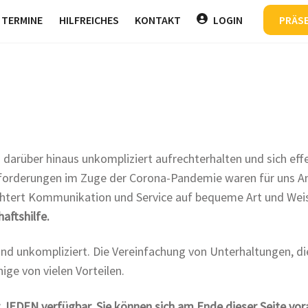
Back
TERMINE
HILFREICHES
KONTAKT
LOGIN
PRÄS
To
Top
 darüber hinaus unkompliziert aufrechterhalten und sich eff
usforderungen im Zuge der Corona-Pandemie waren für uns A
eichtert Kommunikation und Service auf bequeme Art und We
ftshilfe.
 und unkompliziert. Die Vereinfachung von Unterhaltungen, d
ige von vielen Vorteilen.
 JEDEN verfügbar. Sie können sich am Ende dieser Seite vora