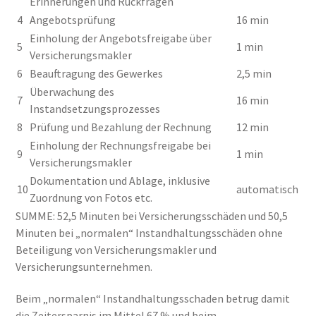
Erinnerungen und Rückfragen
4
Angebotsprüfung
16 min
Einholung der Angebotsfreigabe über
5
1 min
Versicherungsmakler
6
Beauftragung des Gewerkes
2,5 min
Überwachung des
7
16 min
Instandsetzungsprozesses
8
Prüfung und Bezahlung der Rechnung
12 min
Einholung der Rechnungsfreigabe bei
9
1 min
Versicherungsmakler
Dokumentation und Ablage, inklusive
10
automatisch
Zuordnung von Fotos etc.
SUMME: 52,5 Minuten bei Versicherungsschäden und 50,5
Minuten bei „normalen“ Instandhaltungsschäden ohne
Beteiligung von Versicherungsmakler und
Versicherungsunternehmen.
Beim „normalen“ Instandhaltungsschaden betrug damit
die Zeitersparnis im Mittel 67 % und beim