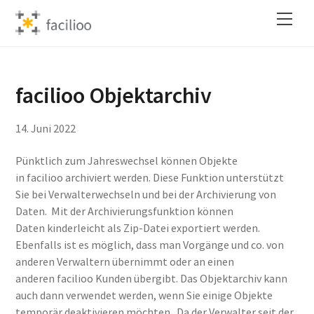
Skip
Back
Men
to
To
content
Top
facilioo Objektarchiv
14
.
Juni
2022
Pünktlich zum Jahreswechsel können Objekte
in facilioo archiviert werden. Diese Funktion unterstützt
Sie bei Verwalterwechseln und bei der Archivierung von
Daten. Mit der Archivierungsfunktion können
Daten kinderleicht als Zip-Datei exportiert werden.
Ebenfalls ist es möglich, dass man Vorgänge und co. von
anderen Verwaltern übernimmt oder an einen
anderen facilioo Kunden übergibt. Das Objektarchiv kann
auch dann verwendet werden, wenn Sie einige Objekte
temporär deaktivieren möchten. Da der Verwalter seit der