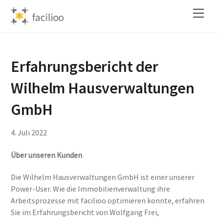
Skip
Back
Men
to
To
content
Top
Erfahrungsbericht der
Wilhelm Hausverwaltungen
GmbH
4
.
Juli
2022
Über unseren Kunden
Die Wilhelm Hausverwaltungen GmbH ist einer unserer
Power-User. Wie die Immobilienverwaltung ihre
Arbeitsprozesse mit facilioo optimieren konnte, erfahren
Sie im Erfahrungsbericht von Wolfgang Frei,