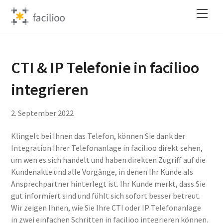
Skip
Back
Men
to
To
content
Top
CTI & IP Telefonie in facilioo
integrieren
2
.
September
2022
Klingelt bei Ihnen das Telefon, können Sie dank der
Integration Ihrer Telefonanlage in facilioo direkt sehen,
um wen es sich handelt und haben direkten Zugriff auf die
Kundenakte und alle Vorgänge, in denen Ihr Kunde als
Ansprechpartner hinterlegt ist. Ihr Kunde merkt, dass Sie
gut informiert sind und fühlt sich sofort besser betreut.
Wir zeigen Ihnen, wie Sie Ihre CTI oder IP Telefonanlage
in zwei einfachen Schritten in facilioo integrieren können.