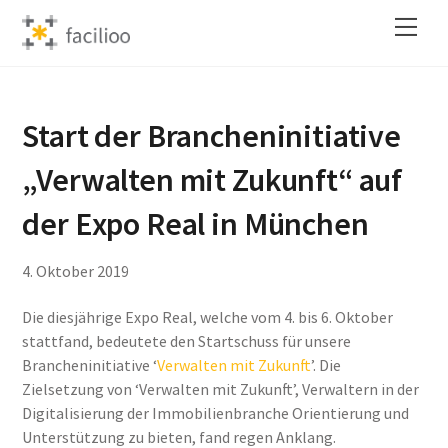
Skip
Back
Men
to
To
content
Top
Start der Brancheninitiative
„Verwalten mit Zukunft“ auf
der Expo Real in München
4
.
Oktober
2019
Die diesjährige Expo Real, welche vom 4. bis 6. Oktober
stattfand, bedeutete den Startschuss für unsere
Brancheninitiative ‘
Verwalten mit Zukunft
’. Die
Zielsetzung von ‘Verwalten mit Zukunft’, Verwaltern in der
Digitalisierung der Immobilienbranche Orientierung und
Unterstützung zu bieten, fand regen Anklang.