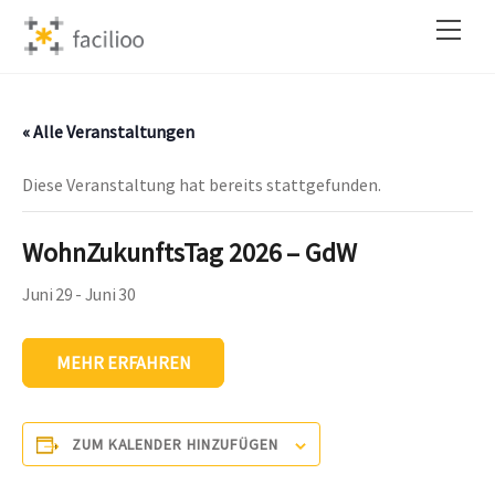
Skip
Back
Men
to
To
content
Top
« Alle Veranstaltungen
Diese Veranstaltung hat bereits stattgefunden.
WohnZukunftsTag 2026 – GdW
Juni 29
-
Juni 30
MEHR ERFAHREN
ZUM KALENDER HINZUFÜGEN