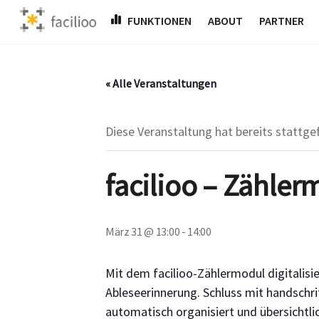
Skip
FUNKTIONEN
ABOUT
PARTNER
to
content
« Alle Veranstaltungen
Diese Veranstaltung hat bereits stattge
facilioo – Zähler
März 31 @ 13:00
-
14:00
Mit dem facilioo-Zählermodul digitalisi
Ableseerinnerung. Schluss mit handschrif
automatisch organisiert und übersichtli