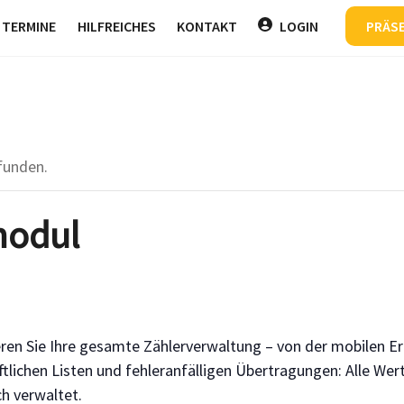
Back
TERMINE
HILFREICHES
KONTAKT
LOGIN
PRÄS
To
Top
funden.
modul
eren Sie Ihre gesamte Zählerverwaltung – von der mobilen Er
tlichen Listen und fehleranfälligen Übertragungen: Alle Werte
ch verwaltet.