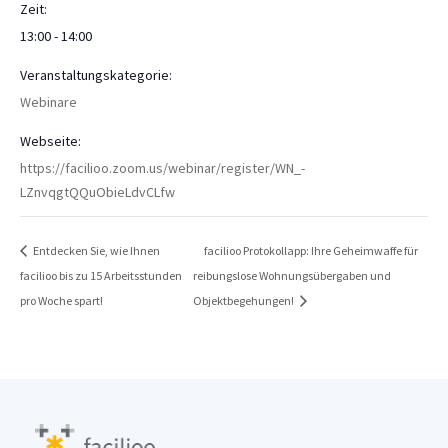
Zeit:
13:00 - 14:00
Veranstaltungskategorie:
Webinare
Webseite:
https://facilioo.zoom.us/webinar/register/WN_-
LZnvqgtQQuObieLdvCLfw
Entdecken Sie, wie Ihnen
facilioo Protokollapp: Ihre Geheimwaffe für
facilioo bis zu 15 Arbeitsstunden
reibungslose Wohnungsübergaben und
pro Woche spart!
Objektbegehungen!