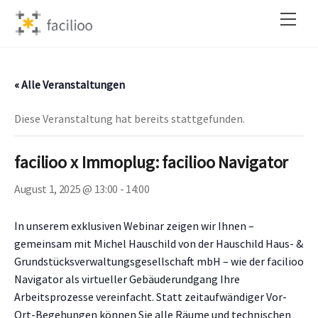
Skip
Back
Men
to
To
content
Top
« Alle Veranstaltungen
Diese Veranstaltung hat bereits stattgefunden.
facilioo x Immoplug: facilioo Navigator
August 1, 2025 @ 13:00
-
14:00
In unserem exklusiven Webinar zeigen wir Ihnen –
gemeinsam mit Michel Hauschild von der Hauschild Haus- &
Grundstücksverwaltungsgesellschaft mbH – wie der facilioo
Navigator als virtueller Gebäuderundgang Ihre
Arbeitsprozesse vereinfacht. Statt zeitaufwändiger Vor-
Ort-Begehungen können Sie alle Räume und technischen