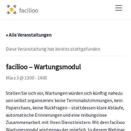
Skip
Back
Men
to
To
content
Top
« Alle Veranstaltungen
Diese Veranstaltung hat bereits stattgefunden.
facilioo – Wartungsmodul
März 3 @ 13:00
-
14:00
Stellen Sie sich vor, Wartungen würden sich künftig nahezu
von selbst organisieren: keine Terminabstimmungen, kein
Papierchaos, keine Rückfragen – stattdessen klare Abläufe,
automatische Erinnerungen und eine reibungslose
Zusammenarbeit mit Ihren Dienstleistern. Mit dem facilioo
Wartungsmodul wird genau das möglich. In diesem Webinar