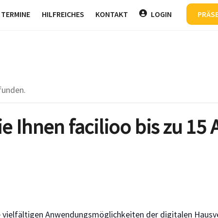
Back
TERMINE
HILFREICHES
KONTAKT
LOGIN
PRÄS
To
Top
funden.
e Ihnen facilioo bis zu 15
ie vielfältigen Anwendungsmöglichkeiten der digitalen Hau