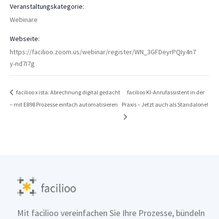
Veranstaltungskategorie:
Webinare
Webseite:
https://facilioo.zoom.us/webinar/register/WN_3GFDeyrPQIy4n7
y-nd7I7g
facilioo x ista: Abrechnung digital gedacht
facilioo KI-Anrufassistent in der
– mit E898 Prozesse einfach automatisieren
Praxis – Jetzt auch als Standalone!
Mit facilioo vereinfachen Sie Ihre Prozesse, bündeln