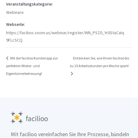
Veranstaltungskategorie:
Webinare
Webseite:
https://facilioo.zoom.us/webinar/register/WN_PSZ0_Yr0StaCaIq
9FLcSCQ
Mit der facilioo Kundenapp zur
Entdecken Sie, wie Ihnen facilioo bis
perfekten Mieter- und
zu 15 Arbeitsstunden pro Woche spart!
Eigentümerbetreuung!
Mit facilioo vereinfachen Sie Ihre Prozesse, bündeln