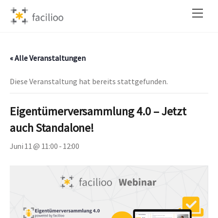
Skip
Back
Men
to
To
content
Top
« Alle Veranstaltungen
Diese Veranstaltung hat bereits stattgefunden.
Eigentümerversammlung 4.0 – Jetzt
auch Standalone!
Juni 11 @ 11:00
-
12:00