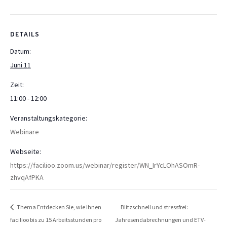
DETAILS
Datum:
Juni 11
Zeit:
11:00 - 12:00
Veranstaltungskategorie:
Webinare
Webseite:
https://facilioo.zoom.us/webinar/register/WN_IrYcLOhASOmR-
zhvqAfPKA
Thema Entdecken Sie, wie Ihnen
Blitzschnell und stressfrei:
facilioo bis zu 15 Arbeitsstunden pro
Jahresendabrechnungen und ETV-