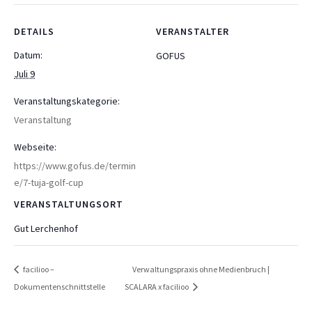
DETAILS
VERANSTALTER
Datum:
GOFUS
Juli 9
Veranstaltungskategorie:
Veranstaltung
Webseite:
https://www.gofus.de/termin
e/7-tuja-golf-cup
VERANSTALTUNGSORT
Gut Lerchenhof
facilioo –
Verwaltungspraxis ohne Medienbruch |
Dokumentenschnittstelle
SCALARA x facilioo