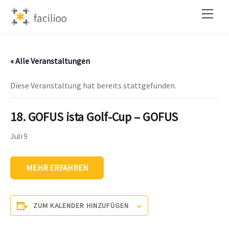
Skip
Back
Men
to
To
content
Top
« Alle Veranstaltungen
Diese Veranstaltung hat bereits stattgefunden.
18. GOFUS ista Golf-Cup – GOFUS
Juli 9
MEHR ERFAHREN
ZUM KALENDER HINZUFÜGEN