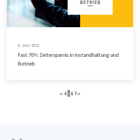
4. JULI 2022
Fast 70% Zeitersparnis in Instandhaltung und
Betrieb
«
‹
4
5
6
7
›
»