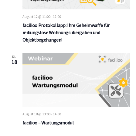
e
n
August 12 @ 11:00
-
12:00
.
facilioo Protokollapp: Ihre Geheimwaffe für
reibungslose Wohnungsübergaben und
Objektbegehungen!
DI.
18
August 18 @ 13:00
-
14:00
facilioo – Wartungsmodul